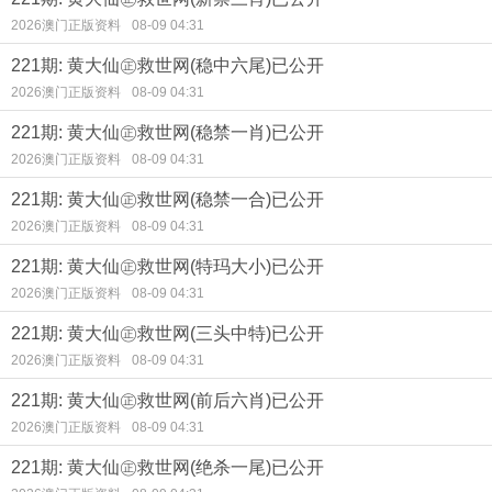
2026澳门正版资料
08-09 04:31
221期: 黄大仙㊣救世网(稳中六尾)已公开
2026澳门正版资料
08-09 04:31
221期: 黄大仙㊣救世网(稳禁一肖)已公开
2026澳门正版资料
08-09 04:31
221期: 黄大仙㊣救世网(稳禁一合)已公开
2026澳门正版资料
08-09 04:31
221期: 黄大仙㊣救世网(特玛大小)已公开
2026澳门正版资料
08-09 04:31
221期: 黄大仙㊣救世网(三头中特)已公开
2026澳门正版资料
08-09 04:31
221期: 黄大仙㊣救世网(前后六肖)已公开
2026澳门正版资料
08-09 04:31
221期: 黄大仙㊣救世网(绝杀一尾)已公开