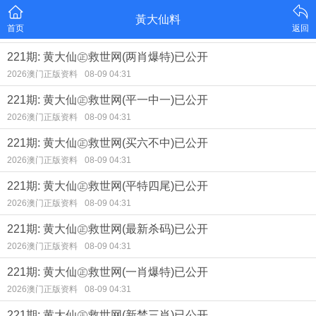
黃大仙料
首页
返回
221期: 黄大仙㊣救世网(两肖爆特)已公开
2026澳门正版资料
08-09 04:31
221期: 黄大仙㊣救世网(平一中一)已公开
2026澳门正版资料
08-09 04:31
221期: 黄大仙㊣救世网(买六不中)已公开
2026澳门正版资料
08-09 04:31
221期: 黄大仙㊣救世网(平特四尾)已公开
2026澳门正版资料
08-09 04:31
221期: 黄大仙㊣救世网(最新杀码)已公开
2026澳门正版资料
08-09 04:31
221期: 黄大仙㊣救世网(一肖爆特)已公开
2026澳门正版资料
08-09 04:31
221期: 黄大仙㊣救世网(新禁三肖)已公开