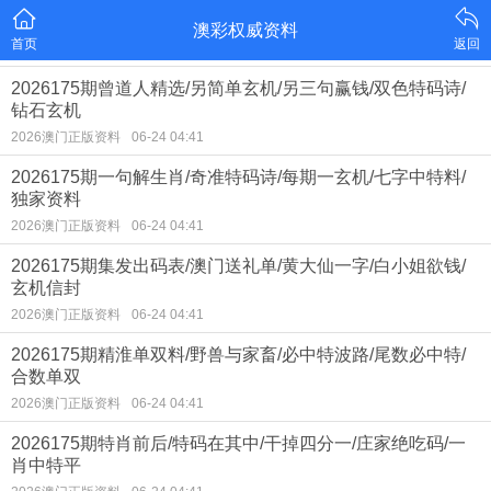
澳彩权威资料
首页
返回
2026175期曾道人精选/另简单玄机/另三句赢钱/双色特码诗/
钻石玄机
2026澳门正版资料
06-24 04:41
2026175期一句解生肖/奇准特码诗/每期一玄机/七字中特料/
独家资料
2026澳门正版资料
06-24 04:41
2026175期集发出码表/澳门送礼单/黄大仙一字/白小姐欲钱/
玄机信封
2026澳门正版资料
06-24 04:41
2026175期精淮单双料/野兽与家畜/必中特波路/尾数必中特/
合数单双
2026澳门正版资料
06-24 04:41
2026175期特肖前后/特码在其中/干掉四分一/庄家绝吃码/一
肖中特平