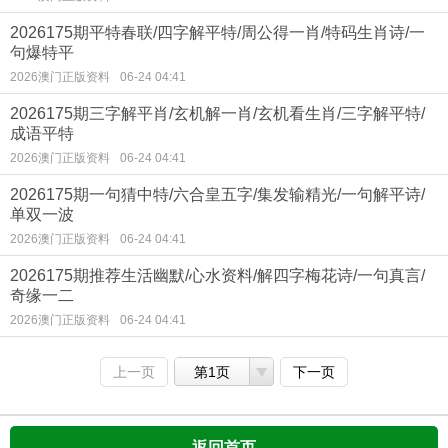
2026175期平特春联/四字解平特/周公得一肖/特码生肖诗/一
句爆特平
2026澳门正版资料
06-24 04:41
2026175期三字解平肖/玄机解一肖/玄机看生肖/三字解平特/
成语平特
2026澳门正版资料
06-24 04:41
2026175期一句猜中特/六合皇五字/集发输精光/一句解平诗/
单双一波
2026澳门正版资料
06-24 04:41
2026175期推荐生活幽默/心水资料/解四字梅花诗/一句真言/
奇缘一二
2026澳门正版资料
06-24 04:41
上一页
第1页
下一页
返回首页