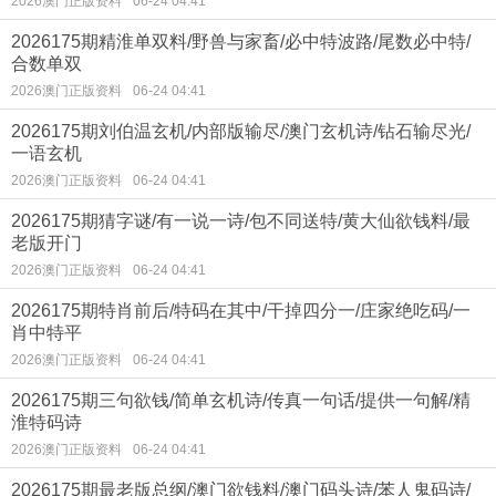
2026澳门正版资料
06-24 04:41
2026175期精淮单双料/野兽与家畜/必中特波路/尾数必中特/
合数单双
2026澳门正版资料
06-24 04:41
2026175期刘伯温玄机/内部版输尽/澳门玄机诗/钻石输尽光/
一语玄机
2026澳门正版资料
06-24 04:41
2026175期猜字谜/有一说一诗/包不同送特/黄大仙欲钱料/最
老版开门
2026澳门正版资料
06-24 04:41
2026175期特肖前后/特码在其中/干掉四分一/庄家绝吃码/一
肖中特平
2026澳门正版资料
06-24 04:41
2026175期三句欲钱/简单玄机诗/传真一句话/提供一句解/精
淮特码诗
2026澳门正版资料
06-24 04:41
2026175期最老版总纲/澳门欲钱料/澳门码头诗/苯人鬼码诗/