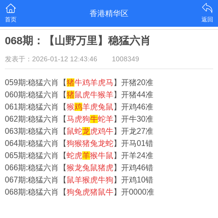
香港精华区
首页
返回
068期：【山野万里】稳猛六肖
发表于：2026-01-12 12:43:46
1008349
059期:稳猛六肖【
猪
牛鸡羊虎马
】开猪20准
060期:稳猛六肖【
猪
鼠虎牛猴羊
】开猪44准
061期:稳猛六肖【
猴
鸡
羊虎兔鼠
】开鸡46准
062期:稳猛六肖【
马虎狗
牛
蛇羊
】开牛30准
063期:稳猛六肖【
鼠蛇
龙
虎鸡牛
】开龙27准
064期:稳猛六肖【
狗猴猪兔龙蛇
】开马01错
065期:稳猛六肖【
蛇虎
羊
猴牛鼠
】开羊24准
066期:稳猛六肖【
猴龙兔鼠猪虎
】开鸡46错
067期:稳猛六肖【
鼠羊猴虎牛狗
】开鸡10错
068期:稳猛六肖【
狗兔虎猪鼠牛
】开0000准