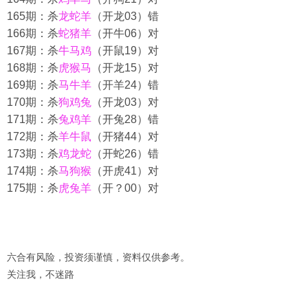
165期：杀
龙蛇羊
（开龙03）错
166期：杀
蛇猪羊
（开牛06）对
167期：杀
牛马鸡
（开鼠19）对
168期：杀
虎猴马
（开龙15）对
169期：杀
马牛羊
（开羊24）错
170期：杀
狗鸡兔
（开龙03）对
171期：杀
兔鸡羊
（开兔28）错
172期：杀
羊牛鼠
（开猪44）对
173期：杀
鸡龙蛇
（开蛇26）错
174期：杀
马狗猴
（开虎41）对
175期：杀
虎兔羊
（开？00）对
六合有风险，投资须谨慎，资料仅供参考。
关注我，不迷路