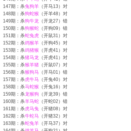
147期：杀
兔狗羊
（开马13）对
148期：杀
狗蛇猴
（开羊48）对
149期：杀
狗牛龙
（开龙27）错
150期：杀
狗猴蛇
（开狗09）错
151期：杀
蛇兔虎
（开鼠31）对
152期：杀
鸡猴羊
（开狗45）对
153期：杀
鸡猪猴
（开虎41）对
154期：杀
猪马龙
（开虎41）对
155期：杀
猴羊猪
（开鼠07）对
156期：杀
猴狗马
（开马01）错
157期：杀
虎牛马
（开兔40）对
158期：杀
马蛇猴
（开兔16）对
159期：杀
龙猴狗
（开龙39）错
160期：杀
羊马蛇
（开蛇02）错
161期：杀
虎马兔
（开猪08）对
162期：杀
牛蛇马
（开猪32）对
163期：杀
蛇兔羊
（开马37）对
164期：杀
鸡羊马
（开狗21）对