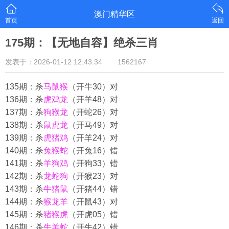
澳门精华区
首页
返回
175期：【无地自容】绝杀三肖
发表于：2026-01-12 12:43:34
1562167
135期：杀
马鼠猴
（开牛30）对
136期：杀
虎鸡龙
（开羊48）对
137期：杀
狗猴龙
（开蛇26）对
138期：杀
鼠虎龙
（开马49）对
139期：杀
虎猪鸡
（开羊24）对
140期：杀
兔猴蛇
（开兔16）错
141期：杀
羊狗鸡
（开狗33）错
142期：杀
龙蛇狗
（开猴23）对
143期：杀
牛猪鼠
（开猪44）错
144期：杀
猴龙羊
（开鼠43）对
145期：杀
猪猴虎
（开虎05）错
146期：杀
牛羊蛇
（开牛42）错