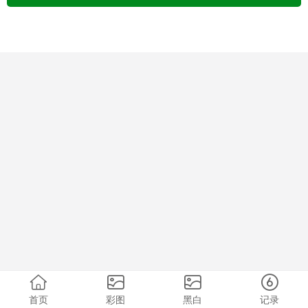
首页
彩图
黑白
记录