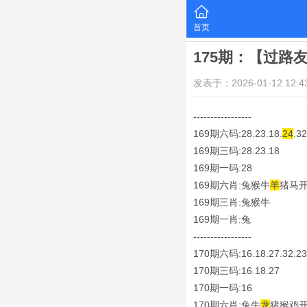
首页
175期：【过路
发表于：2026-01-12 12:43
-----------------
169期六码:28.23.18.
24
.32
169期三码:
28.23.18
169期一码:28
169期六肖:
兔猴牛
羊
猪马
开
169期三肖:
兔猴牛
169期一肖:兔
-----------------
170期六码:16.18.27.32.23
170
期三码:
16.18.27
170
期一码:16
170
期六肖:兔牛
龙
猪猴鸡开