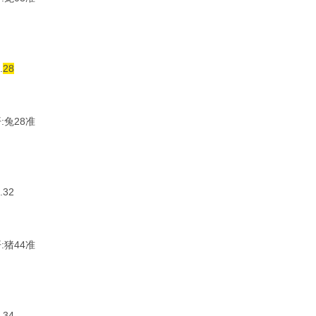
.
28
:兔28准
.32
:猪44准
.34